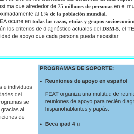
estima que alrededor de
75 millones de personas
en el mu
oximadamente al
1% de la población mundial
.
TEA ocurre en
todas las razas, etnias y grupos socioeconó
n los criterios de diagnóstico actuales del
DSM-5
, el T
tidad de apoyo que cada persona pueda necesitar
PROGRAMAS DE SOPORTE:
Reuniones de apoyo en español
s e individuos
FEAT organiza una multitud de reunio
dades del
reuniones de apoyo para recién diag
programas se
hispanohablantes y papás.
gracias al
nciones de
Beca ipad 4 u