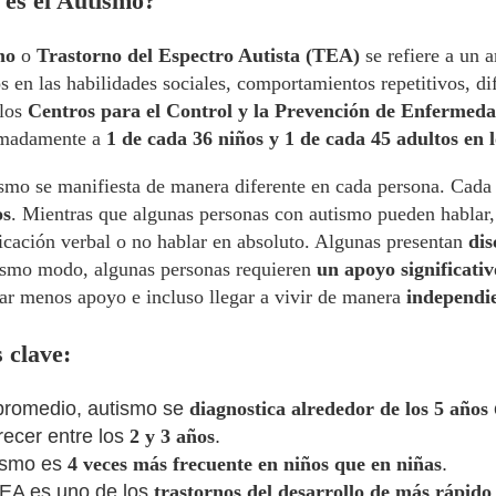
es el Autismo?
mo
o
Trastorno del Espectro Autista (TEA)
se refiere a un 
s en las habilidades sociales, comportamientos repetitivos, di
los
Centros para el Control y la Prevención de Enfermedad
imadamente a
1 de cada 36 niños y 1 de cada 45 adultos en 
ismo se manifiesta de manera diferente en cada persona. Cada
os
. Mientras que algunas personas con autismo pueden hablar, 
cación verbal o no hablar en absoluto. Algunas presentan
dis
smo modo, algunas personas requieren
un apoyo significativ
tar menos apoyo e incluso llegar a vivir de manera
independi
 clave:
promedio, autismo se
diagnostica alrededor de los 5 años
ecer entre los
2 y 3 años
.
ismo es
4 veces más frecuente en niños que en niñas
.
TEA es uno de los
trastornos del desarrollo de más rápido