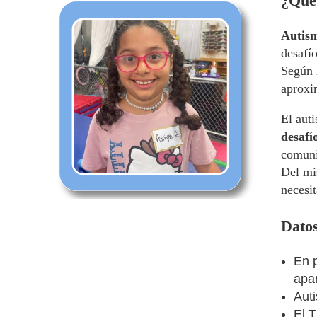
¿Qué 
Autis
desafío
Según 
aprox
El aut
desafí
comuni
Del mi
necesi
Datos
En 
apar
Aut
El 